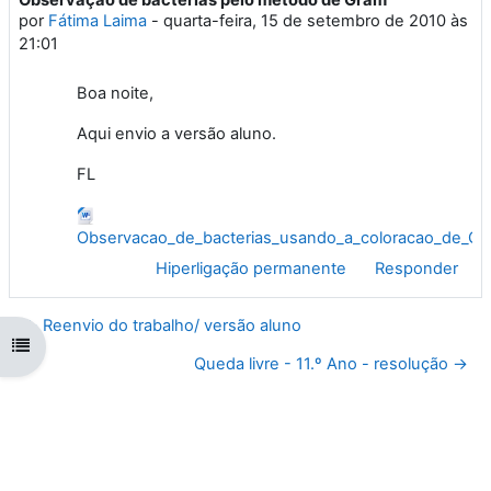
Número de respostas: 0
por
Fátima Laima
-
quarta-feira, 15 de setembro de 2010 às
21:01
Boa noite,
Aqui envio a versão aluno.
FL
Observacao_de_bacterias_usando_a_coloracao_de_Gr
Hiperligação permanente
Responder
← Reenvio do trabalho/ versão aluno
Abrir índice da disciplina
Queda livre - 11.º Ano - resolução →