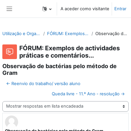
Ir para o conteúdo principal
A aceder como visitante
Entrar
Painel lateral
Utilização e Organização de Laboratórios Escolares
FÓRUM: Exemplos de actividades práticas e comentários...
Observação de bactérias pelo método de Gram
FÓRUM: Exemplos de actividades
práticas e comentários...
Observação de bactérias pelo método de
Gram
← Reenvio do trabalho/ versão aluno
Queda livre - 11.º Ano - resolução →
Modo de visualização
Observação de bactérias pelo método de Gram