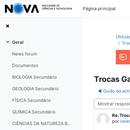
Ir para o conteúdo principal
Página principal
Utiliz
Geral
Tro
Contrair
News forum
Documentos
BIOLOGIA Secundário
Trocas Ga
GEOLOGIA Secundário
◀︎ Guião da act
FÍSICA Secundário
Modo de visualização
QUÍMICA Secundário
Re: Troc
Número d
por
cele
CIÊNCIAS DA NATUREZA Básico