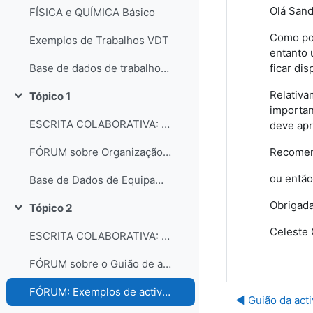
Olá Sand
FÍSICA e QUÍMICA Básico
Como pod
Exemplos de Trabalhos VDT
entanto 
ficar di
Base de dados de trabalhos dos participantes do curso
Relativa
Tópico 1
Contrair
importan
ESCRITA COLABORATIVA: Organização dos laboratórios
deve apr
Recomen
FÓRUM sobre Organização e gestão dos laboratórios escolares
ou então
Base de Dados de Equipamentos e Consumíveis dos Laboratórios
Obrigada
Tópico 2
Contrair
Celeste 
ESCRITA COLABORATIVA: Guião de Actividade Prática
FÓRUM sobre o Guião de actividades práticas
FÓRUM: Exemplos de actividades práticas e comentários...
◀︎ Guião da act