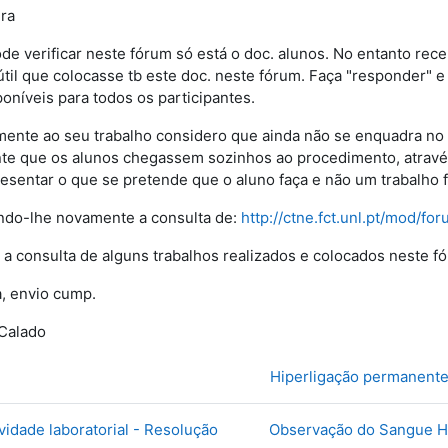
ra
e verificar neste fórum só está o doc. alunos. No entanto rece
útil que colocasse tb este doc. neste fórum. Faça "responder" e
sponíveis para todos os participantes.
mente ao seu trabalho considero que ainda não se enquadra no t
te que os alunos chegassem sozinhos ao procedimento, através
esentar o que se pretende que o aluno faça e não um trabalho f
do-lhe novamente a consulta de:
http://ctne.fct.unl.pt/mod/f
 a consulta de alguns trabalhos realizados e colocados neste 
, envio cump.
Calado
Hiperligação permanent
ividade laboratorial - Resolução
Observação do Sangue Hu