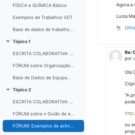
Agora a 
FÍSICA e QUÍMICA Básico
Luiza M
Exemplos de Trabalhos VDT
Util
Base de dados de trabalhos dos participantes do curso
Tópico 1
Contrair
Re: 
Em r
ESCRITA COLABORATIVA: Organização dos laboratórios
por
FÓRUM sobre Organização e gestão dos laboratórios escolares
Olá 
Base de Dados de Equipamentos e Consumíveis dos Laboratórios
Cópi
Tópico 2
Contrair
"A p
pode
ESCRITA COLABORATIVA: Guião de Actividade Prática
http
FÓRUM sobre o Guião de actividades práticas
ou e
FÓRUM: Exemplos de actividades práticas e comentários...
prop