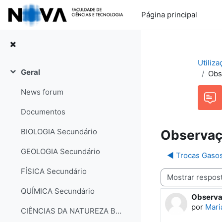
Ir para o conteúdo principal
Página principal
Utiliz
Geral
Obs
Contrair
News forum
Documentos
BIOLOGIA Secundário
Observaç
GEOLOGIA Secundário
◀︎ Trocas Gaso
FÍSICA Secundário
Modo de visualização
QUÍMICA Secundário
Observa
Número d
por
Mari
CIÊNCIAS DA NATUREZA Básico