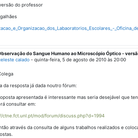
versão do professor
agalhães
izacao_e_Organizacao_dos_Labaoratorios_Escolares_-_Oficina_
Observação do Sangue Humano ao Microscópio Óptico - versã
esposta a 'Maria Luiza Magalhaes'
celeste calado
-
quinta-feira, 5 de agosto de 2010 às 20:00
Colega
a da resposta já dada noutro fórum:
roposta apresentada é interessante mas seria desejável que te
rá consultar em:
://ctne.fct.unl.pt/mod/forum/discuss.php?d=1994
ntão através da consulta de alguns trabalhos realizados e colo
ostas.