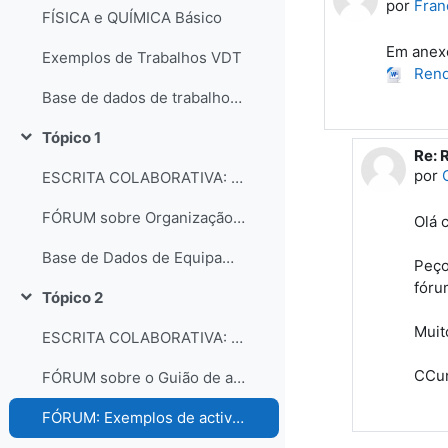
por
Fran
FÍSICA e QUÍMICA Básico
Em anexo
Exemplos de Trabalhos VDT
Rend
Base de dados de trabalhos dos participantes do curso
Tópico 1
Contrair
Re: 
Em r
por
ESCRITA COLABORATIVA: Organização dos laboratórios
FÓRUM sobre Organização e gestão dos laboratórios escolares
Olá 
Base de Dados de Equipamentos e Consumíveis dos Laboratórios
Peço
fóru
Tópico 2
Contrair
Muit
ESCRITA COLABORATIVA: Guião de Actividade Prática
CCu
FÓRUM sobre o Guião de actividades práticas
FÓRUM: Exemplos de actividades práticas e comentários...