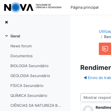
Ir para o conteúdo principal
Página principal
Utiliz
Geral
Ren
Contrair
News forum
Documentos
BIOLOGIA Secundário
Rendiment
GEOLOGIA Secundário
◀︎ Envio do tra
FÍSICA Secundário
QUÍMICA Secundário
Modo de visualização
CIÊNCIAS DA NATUREZA Básico
Rendimen
Número d