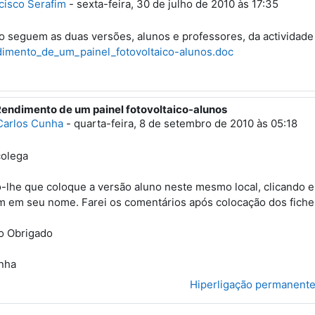
cisco Serafim
-
sexta-feira, 30 de julho de 2010 às 17:35
 seguem as duas versões, alunos e professores, da actividade 
imento_de_um_painel_fotovoltaico-alunos.doc
Rendimento de um painel fotovoltaico-alunos
esposta a 'Francisco Serafim'
Carlos Cunha
-
quarta-feira, 8 de setembro de 2010 às 05:18
colega
-lhe que coloque a versão aluno neste mesmo local, clicando e
m em seu nome. Farei os comentários após colocação dos ficheir
o Obrigado
nha
Hiperligação permanent