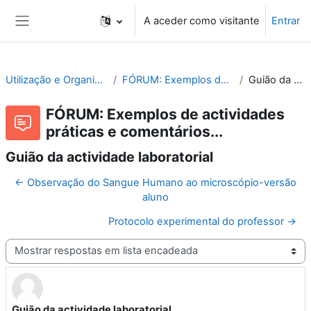
Ir para o conteúdo principal
A aceder como visitante
Entrar
Painel lateral
Utilização e Organização de Laboratórios Escolares
FÓRUM: Exemplos de actividades práticas e comentários...
Guião da actividade laboratorial
FÓRUM: Exemplos de actividades
práticas e comentários...
Guião da actividade laboratorial
← Observação do Sangue Humano ao microscópio-versão
aluno
Protocolo experimental do professor →
Modo de visualização
Guião da actividade laboratorial
Número de respostas: 1