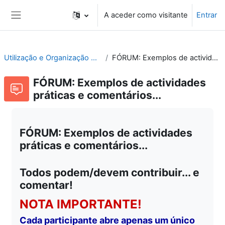
Ir para o conteúdo principal
A aceder como visitante
Entrar
Painel lateral
Utilização e Organização de Laboratórios Escolares
FÓRUM: Exemplos de actividades práticas e comentários...
FÓRUM: Exemplos de actividades
práticas e comentários...
FÓRUM: Exemplos de actividades
práticas e comentários...
Todos podem/devem contribuir... e
comentar!
NOTA IMPORTANTE!
Cada participante abre apenas um único