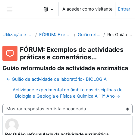
Ir para o conteúdo principal
A aceder como visitante
Entrar
Painel lateral
Utilização e Organização de Laboratórios Escolares
FÓRUM: Exemplos de actividades práticas e comentários...
Guião reformulado da actividade enzimática
Re: Guião reformulado da actividade enzimática
FÓRUM: Exemplos de actividades
práticas e comentários...
Guião reformulado da actividade enzimática
← Guião de actividade de laboratório- BIOLOGIA
Actividade experimental no âmbito das disciplinas de
Biologia e Geologia e Física e Química A 11º Ano →
Modo de visualização
Re: Guião reformulado da actividade enzimática
Número de respostas: 0