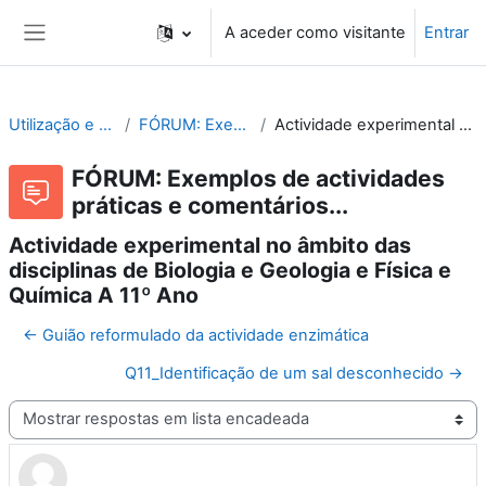
Ir para o conteúdo principal
A aceder como visitante
Entrar
Painel lateral
Utilização e Organização de Laboratórios Escolares
FÓRUM: Exemplos de actividades práticas e comentários...
Actividade experimental no âmbito das disciplinas de Biologia e Geologia e Física e Química A 11º Ano
FÓRUM: Exemplos de actividades
práticas e comentários...
Actividade experimental no âmbito das
disciplinas de Biologia e Geologia e Física e
Química A 11º Ano
← Guião reformulado da actividade enzimática
Q11_Identificação de um sal desconhecido →
Modo de visualização