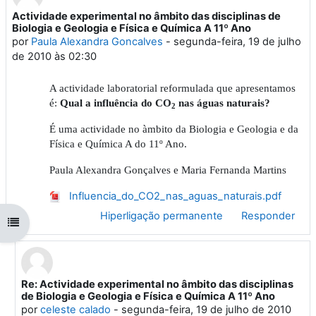
Actividade experimental no âmbito das disciplinas de
Número de respostas: 1
Biologia e Geologia e Física e Química A 11º Ano
por
Paula Alexandra Goncalves
-
segunda-feira, 19 de julho
de 2010 às 02:30
A actividade laboratorial reformulada que apresentamos
é:
Qual a influência do CO
nas águas naturais?
2
É uma actividade no àmbito da Biologia e Geologia e da
Física e Química A do 11º Ano.
Paula Alexandra Gonçalves e Maria Fernanda Martins
Influencia_do_CO2_nas_aguas_naturais.pdf
Hiperligação permanente
Responder
Abrir índice da disciplina
Re: Actividade experimental no âmbito das disciplinas
Em resposta a 'Paula Alexandra Goncalves'
de Biologia e Geologia e Física e Química A 11º Ano
por
celeste calado
-
segunda-feira, 19 de julho de 2010