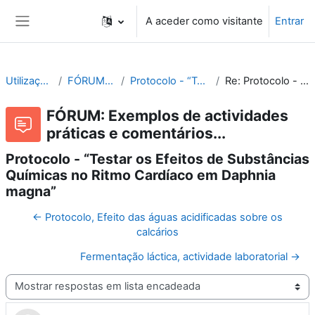
Ir para o conteúdo principal
A aceder como visitante
Entrar
Painel lateral
Utilização e Organização de Laboratórios Escolares
FÓRUM: Exemplos de actividades práticas e comentários...
Protocolo - “Testar os Efeitos de Substâncias Químicas no Ritmo Cardíaco em Daphnia magna”
Re: Protocolo - “Testar os Efeitos de Substâncias Químicas no Ritmo Cardíaco em Daphnia magna”
FÓRUM: Exemplos de actividades
práticas e comentários...
Protocolo - “Testar os Efeitos de Substâncias
Químicas no Ritmo Cardíaco em Daphnia
magna”
← Protocolo, Efeito das águas acidificadas sobre os
calcários
Fermentação láctica, actividade laboratorial →
Modo de visualização