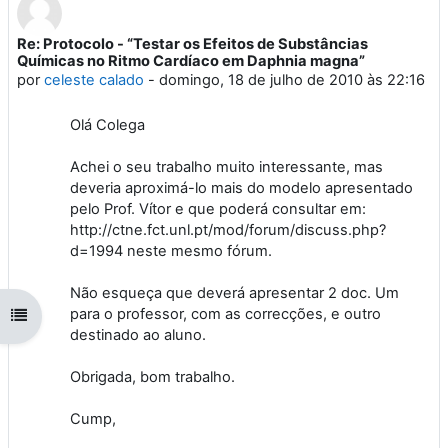
Re: Protocolo - “Testar os Efeitos de Substâncias
Número de respostas: 0
Químicas no Ritmo Cardíaco em Daphnia magna”
por
celeste calado
-
domingo, 18 de julho de 2010 às 22:16
Olá Colega
Achei o seu trabalho muito interessante, mas
deveria aproximá-lo mais do modelo apresentado
pelo Prof. Vítor e que poderá consultar em:
http://ctne.fct.unl.pt/mod/forum/discuss.php?
d=1994 neste mesmo fórum.
Não esqueça que deverá apresentar 2 doc. Um
para o professor, com as correcções, e outro
Abrir índice da disciplina
destinado ao aluno.
Obrigada, bom trabalho.
Cump,