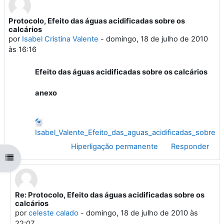
Protocolo, Efeito das águas acidificadas sobre os
Número de respostas: 1
calcários
por
Isabel Cristina Valente
-
domingo, 18 de julho de 2010
às 16:16
Efeito das águas acidificadas sobre os calcários
anexo
Isabel_Valente_Efeito_das_aguas_acidificadas_sobre_o
Hiperligação permanente
Responder
Abrir índice da disciplina
Re: Protocolo, Efeito das águas acidificadas sobre os
Em resposta a 'Isabel Cristina Valente'
calcários
por
celeste calado
-
domingo, 18 de julho de 2010 às
22:07