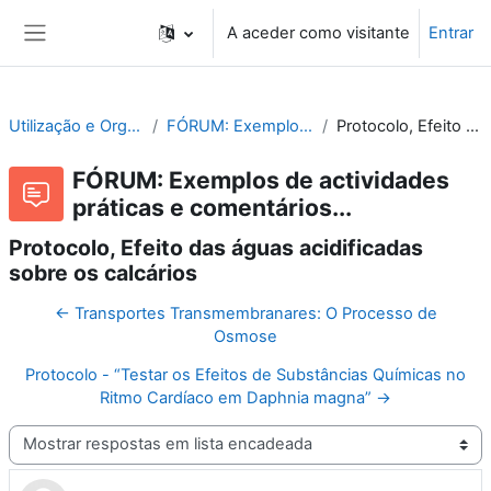
Ir para o conteúdo principal
A aceder como visitante
Entrar
Painel lateral
Utilização e Organização de Laboratórios Escolares
FÓRUM: Exemplos de actividades práticas e comentários...
Protocolo, Efeito das águas acidificadas sobre os calcários
FÓRUM: Exemplos de actividades
práticas e comentários...
Protocolo, Efeito das águas acidificadas
sobre os calcários
← Transportes Transmembranares: O Processo de
Osmose
Protocolo - “Testar os Efeitos de Substâncias Químicas no
Ritmo Cardíaco em Daphnia magna” →
Modo de visualização