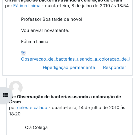
Número de respostas: 2
por
Fátima Laima
-
quinta-feira, 8 de julho de 2010 às 18:54
Professor Boa tarde de novo!
Vou enviar novamente.
Fátima Laima
Observacao_de_bacterias_usando_a_coloracao_de_Gr
Hiperligação permanente
Responder
Abrir índice da disciplina
Re: Observação de bactérias usando a coloração de
Em resposta a 'Fátima Laima'
Gram
por
celeste calado
-
quarta-feira, 14 de julho de 2010 às
18:20
Olá Colega