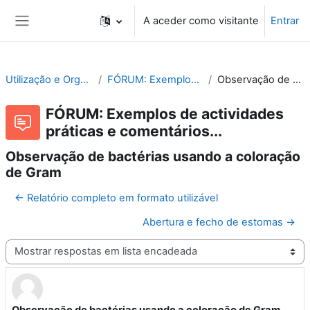
Ir para o conteúdo principal
A aceder como visitante
Entrar
Painel lateral
Utilização e Organização de Laboratórios Escolares
FÓRUM: Exemplos de actividades práticas e comentários...
Observação de bactérias usando a coloração de Gram
FÓRUM: Exemplos de actividades
práticas e comentários...
Observação de bactérias usando a coloração
de Gram
← Relatório completo em formato utilizável
Abertura e fecho de estomas →
Modo de visualização
Observação de bactérias usando a coloração de Gram