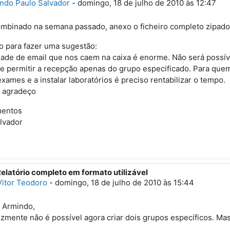
ndo Paulo Salvador
-
domingo, 18 de julho de 2010 às 12:47
binado na semana passado, anexo o ficheiro completo zipado
o para fazer uma sugestão:
ade de email que nos caem na caixa é enorme. Não será possíve
e permitir a recepção apenas do grupo especificado. Para quem,
exames e a instalar laboratórios é preciso rentabilizar o tempo.
á agradeço
entos
alvador
Relatório completo em formato utilizável
esposta a 'Armindo Paulo Salvador'
Vitor Teodoro
-
domingo, 18 de julho de 2010 às 15:44
 Armindo,
lizmente não é possível agora criar dois grupos específicos. Ma