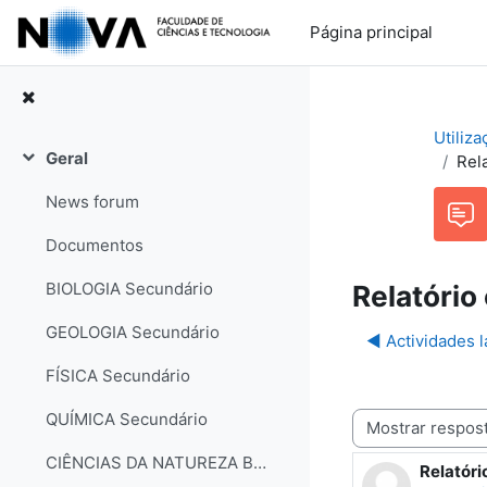
Ir para o conteúdo principal
Página principal
Utiliz
Geral
Rel
Contrair
News forum
Documentos
BIOLOGIA Secundário
Relatório
GEOLOGIA Secundário
◀︎ Actividades 
FÍSICA Secundário
QUÍMICA Secundário
Modo de visualização
CIÊNCIAS DA NATUREZA Básico
Relatóri
Número d