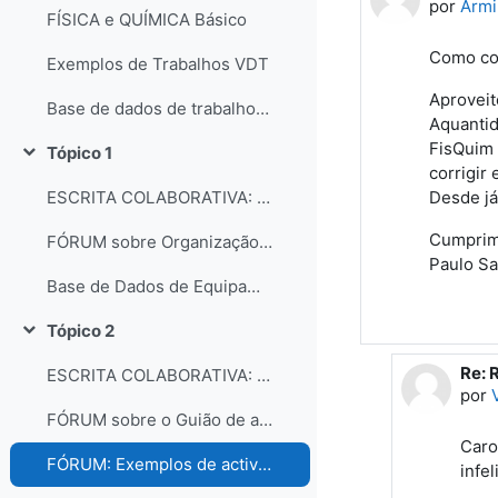
por
Armi
FÍSICA e QUÍMICA Básico
Como com
Exemplos de Trabalhos VDT
Aproveit
Base de dados de trabalhos dos participantes do curso
Aquantid
FisQuim 
Tópico 1
Contrair
corrigir 
Desde j
ESCRITA COLABORATIVA: Organização dos laboratórios
Cumprim
FÓRUM sobre Organização e gestão dos laboratórios escolares
Paulo S
Base de Dados de Equipamentos e Consumíveis dos Laboratórios
Tópico 2
Contrair
Re: 
Em r
ESCRITA COLABORATIVA: Guião de Actividade Prática
por
FÓRUM sobre o Guião de actividades práticas
Caro
FÓRUM: Exemplos de actividades práticas e comentários...
infe