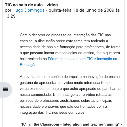
TIC na sala de aula - video
Número de respostas: 0
por
Hugo Domingos
-
quinta-feira, 18 de junho de 2009 às
13:29
Com o decorrer do processo de integração das TIC nas
escolas, a discussão sobre este tema tem realçado a
necessidade de apoio e formação para professores, de forma
a que possam inovar metodologias de ensino, facto que será
hoje
realçado no
Fórum de Lisboa sobre TIC e Inovação na
Educação
Aproveitando este cenário de impulso na inovação do ensino,
gostaria de apresentar um vídeo muito interessante que
visualizei recentemente e que acho apropriado de partilhar na
Abrir índice da disciplina
nossa comunidade. Em linhas gerais, o vídeo retrata as
opiniões de professores australianos sobre as principais
necessidade e entraves que são confrontados com a
integração das TIC nos seus currículos.
"ICT in the Classroom - Integration and teacher training"
-