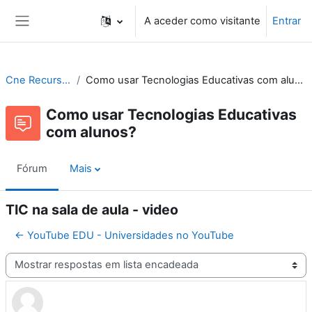
Ir para o conteúdo principal
A aceder como visitante
Entrar
Painel lateral
Cne Recursos
Como usar Tecnologias Educativas com alunos?
Como usar Tecnologias Educativas
com alunos?
Fórum
Mais
TIC na sala de aula - video
← YouTube EDU - Universidades no YouTube
Modo de visualização