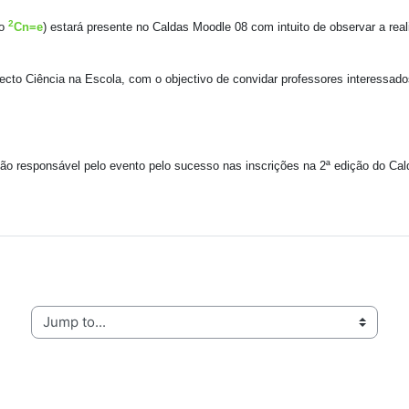
2
lo
Cn=e
) estará presente no Caldas Moodle 08 com intuito de observar a re
ecto Ciência na Escola, com o objectivo de convidar professores interessad
ação responsável pelo evento pelo sucesso nas inscrições na 2ª edição do Ca
Jump to...