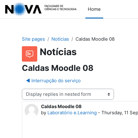
Skip to main content
Home
Site pages
Notícias
Caldas Moodle 08
Notícias
Caldas Moodle 08
◀︎ Interrupção do serviço
Display mode
Caldas Moodle 08
Number of replies: 0
by
Laboratório e.Learning
-
Thursday, 11 Se