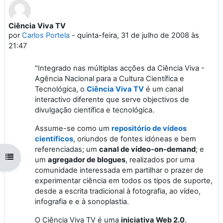
Ciência Viva TV
Número de respostas: 0
por
Carlos Portela
-
quinta-feira, 31 de julho de 2008 às
21:47
"Integrado nas múltiplas acções da Ciência Viva -
Agência Nacional para a Cultura Científica e
Tecnológica, o
Ciência Viva TV
é um canal
interactivo diferente que serve objectivos de
divulgação científica e tecnológica.
Assume-se como um
repositório de vídeos
científicos
, oriundos de fontes idóneas e bem
referenciadas; um
canal de vídeo-on-demand
; e
Abrir índice da disciplina
um
agregador de blogues
, realizados por uma
comunidade interessada em partilhar o prazer de
experimentar ciência em todos os tipos de suporte,
desde a escrita tradicional à fotografia, ao vídeo,
infografia e e à sonoplastia.
O Ciência Viva TV é uma
iniciativa Web 2.0
,