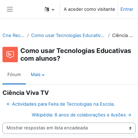
Ir para o conteúdo principal
A aceder como visitante
Entrar
Painel lateral
Cne Recursos
Como usar Tecnologias Educativas com alunos?
Ciência Viva TV
Como usar Tecnologias Educativas
com alunos?
Fórum
Mais
Ciência Viva TV
← Actividades para Feira de Tecnologias na Escola.
Wikipédia: 8 anos de colaborações e ilusões →
Modo de visualização