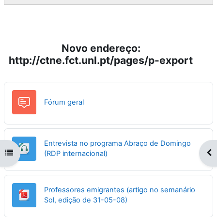
Novo endereço:
http://ctne.fct.unl.pt/pages/p-export
Fórum geral
Entrevista no programa Abraço de Domingo
Abrir índice da disciplina
Abr
Ficheiro
(RDP internacional)
Professores emigrantes (artigo no semanário
Ficheiro
Sol, edição de 31-05-08)