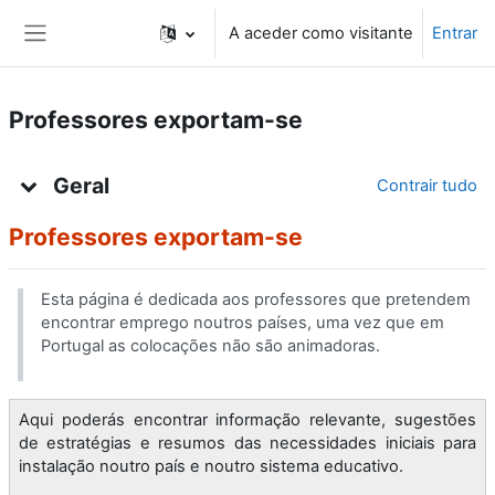
Ir para o conteúdo principal
A aceder como visitante
Entrar
Painel lateral
Professores exportam-se
Lista de tópicos
Geral
Contrair tudo
Professores exportam-se
Esta página é dedicada aos professores que pretendem
encontrar emprego noutros países, uma vez que em
Portugal as colocações não são animadoras.
Aqui poderás encontrar informação relevante, sugestões
de estratégias e resumos das necessidades iniciais para
instalação noutro país e noutro sistema educativo.