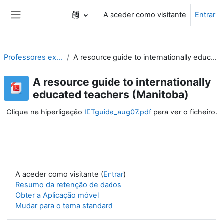
Ir para o conteúdo principal
A aceder como visitante
Entrar
Painel lateral
Professores exportam-se
A resource guide to internationally educated teachers (Manitoba)
A resource guide to internationally
educated teachers (Manitoba)
Clique na hiperligação
IETguide_aug07.pdf
para ver o ficheiro.
A aceder como visitante (
Entrar
)
Resumo da retenção de dados
Obter a Aplicação móvel
Mudar para o tema standard