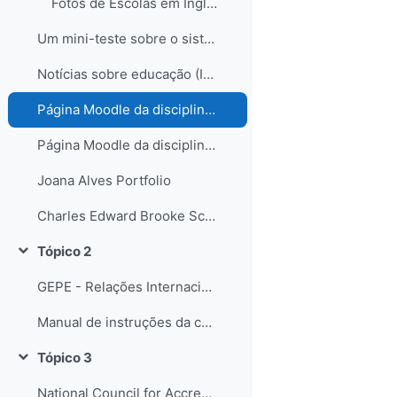
Fotos de Escolas em Inglaterra
Um mini-teste sobre o sistema educativo inglês...
Notícias sobre educação (Inglaterra e não só)
Página Moodle da disciplina de Science
Página Moodle da disciplina de Science II
Joana Alves Portfolio
Charles Edward Brooke School Science Departament
Tópico 2
Contrair
GEPE - Relações Internacionais
Manual de instruções da candidatura (DGRHE)
Tópico 3
Contrair
National Council for Accreditation of Teacher Education