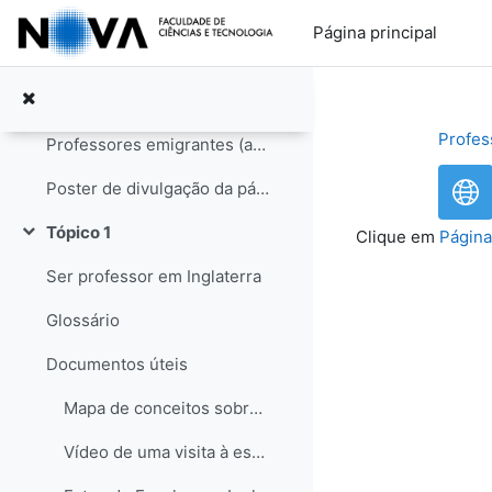
Ir para o conteúdo principal
Geral
Contrair
Página principal
Fórum geral
Entrevista no programa Abraço de Domingo (RDP internacional)
Profes
Professores emigrantes (artigo no semanário Sol, edição de 31-05-08)
Poster de divulgação da página
Tópico 1
Clique em
Página
Contrair
Ser professor em Inglaterra
Glossário
Documentos úteis
Mapa de conceitos sobre o sistema educativo em Inglaterra
Vídeo de uma visita à escola de Hampstead no Reino Unido