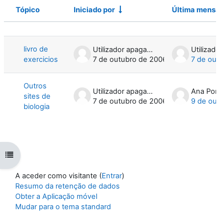
Tópico
Iniciado por
Última mens
Estado
Lista de tópicos. A mostrar 2 de 2 tóp
livro de
Utilizador apagado
exercicios
7 de outubro de 2006
7 de ou
Outros
Utilizador apagado
Ana Pon
sites de
7 de outubro de 2006
9 de ou
biologia
Abrir índice da disciplina
A aceder como visitante (
Entrar
)
Resumo da retenção de dados
Obter a Aplicação móvel
Mudar para o tema standard