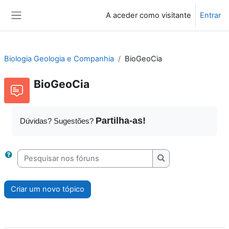
Ir para o conteúdo principal
A aceder como visitante
Entrar
Painel lateral
Biologia Geologia e Companhia
BioGeoCia
BioGeoCia
Partilha-as!
Dúvidas? Sugestões?
Pesquisar nos fóruns
Pesquisar nos fóru
Criar um novo tópico