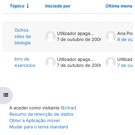
Tópico
Iniciado por
Última mens
Estado
Lista de tópicos. A mostrar 2 de 2 tóp
Outros
Utilizador apagado
Ana Pon
sites de
7 de outubro de 2006
9 de ou
biologia
livro de
Utilizador apagado
exercicios
7 de outubro de 2006
7 de ou
Abrir índice da disciplina
A aceder como visitante (
Entrar
)
Resumo da retenção de dados
Obter a Aplicação móvel
Mudar para o tema standard