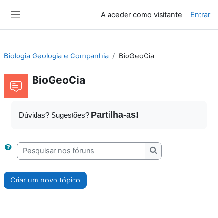
Ir para o conteúdo principal
A aceder como visitante
Entrar
Painel lateral
Biologia Geologia e Companhia
BioGeoCia
BioGeoCia
Partilha-as!
Dúvidas? Sugestões?
Pesquisar nos fóruns
Pesquisar nos fóru
Criar um novo tópico