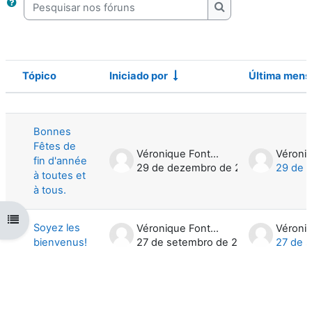
Pesquisar nos fóruns
Pesquisar nos fóru
Tópico
Iniciado por
Última men
Estado
Lista de tópicos. A mostrar 2 de 2 tóp
Bonnes
Fêtes de
Véronique Fonteyne
fin d'année
29 de dezembro de 2012
29 de 
à toutes et
à tous.
Abrir índice da disciplina
Soyez les
Véronique Fonteyne
bienvenus!
27 de setembro de 2012
27 de 