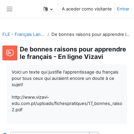
Ir para o conteúdo principal
A aceder como visitante
Entrar
Painel lateral
FLE - Français Langue Étrangère
De bonnes raisons pour apprendre le français - En ligne Vizavi
De bonnes raisons pour apprendre
le français - En ligne Vizavi
Voici un texte qui justifie l'apprentissage du français
pour tous ceux qui auraient encore un doute à ce
sujet!
http://www.vizavi-
edu.com.pt/uploads/fichespratiques/17_bonnes_raisons_po
2.pdf