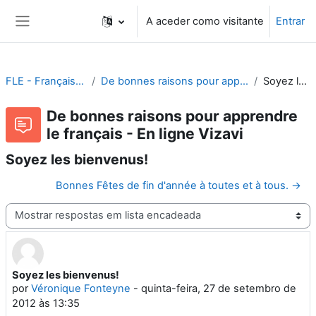
Ir para o conteúdo principal
A aceder como visitante
Entrar
Painel lateral
FLE - Français Langue Étrangère
De bonnes raisons pour apprendre le français - En ligne Vizavi
Soyez les bienvenus!
De bonnes raisons pour apprendre
le français - En ligne Vizavi
Soyez les bienvenus!
Bonnes Fêtes de fin d'année à toutes et à tous. →
Modo de visualização
Soyez les bienvenus!
Número de respostas: 0
por
Véronique Fonteyne
-
quinta-feira, 27 de setembro de
2012 às 13:35