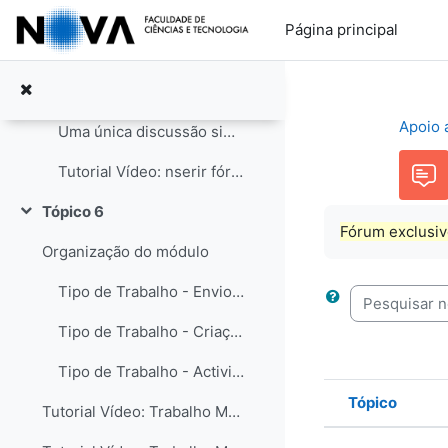
Ir para o conteúdo principal
Contextos de uso das actividades Moodle
Página principal
Fórum padrão para uso geral
Cada participante começa apenas um tópico de discussão
Apoio 
Uma única discussão simples
Tutorial Vídeo: nserir fórum para comentário
Tópico 6
Contrair
Fórum exclusiv
Organização do módulo
Tipo de Trabalho - Envio de um Ficheiro
Pesquisar nos
Tipo de Trabalho - Criação de um texto no moodle
Tipo de Trabalho - Actividade offline
Tópico
Tutorial Vídeo: Trabalho Moodle - Edição
Estado
Lista de t