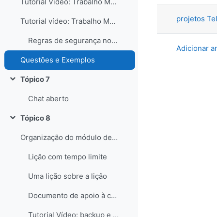
Tutorial Vídeo: Trabalho Moodle - Avaliação
projetos Te
Tutorial vídeo: Trabalho Moodle - Integração de animações .swf
Regras de segurança no laboratório
Adicionar 
Questões e Exemplos
Tópico 7
Contrair
Chat aberto
Tópico 8
Contrair
Organização do módulo de aprendizagem
Lição com tempo limite
Uma lição sobre a lição
Documento de apoio à criação de Lições Moodle
Tutorial Vídeo: backup e restauro de uma lição