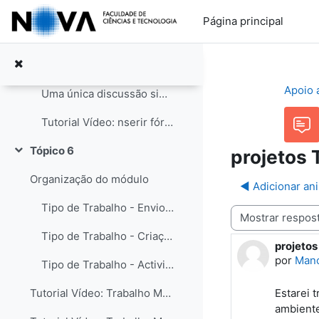
Ir para o conteúdo principal
Contextos de uso das actividades Moodle
Página principal
Fórum padrão para uso geral
Cada participante começa apenas um tópico de discussão
Apoio 
Uma única discussão simples
Tutorial Vídeo: nserir fórum para comentário
Tópico 6
projetos 
Contrair
Organização do módulo
◀︎ Adicionar a
Tipo de Trabalho - Envio de um Ficheiro
Modo de visualização
Tipo de Trabalho - Criação de um texto no moodle
projetos
Número d
por
Mano
Tipo de Trabalho - Actividade offline
Estarei 
Tutorial Vídeo: Trabalho Moodle - Edição
ambient