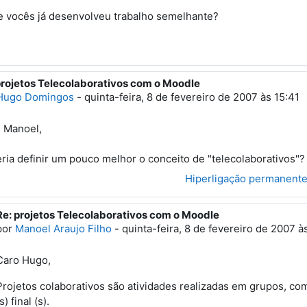
 vocês já desenvolveu trabalho semelhante?
projetos Telecolaborativos com o Moodle
esposta a 'Manoel Araujo Filho'
Hugo Domingos
-
quinta-feira, 8 de fevereiro de 2007 às 15:41
 Manoel,
ria definir um pouco melhor o conceito de "telecolaborativos"?
Hiperligação permanent
Re: projetos Telecolaborativos com o Moodle
Em resposta a 'Hugo Domingos'
por
Manoel Araujo Filho
-
quinta-feira, 8 de fevereiro de 2007 à
Caro Hugo,
Projetos colaborativos são atividades realizadas em grupos, com
s) final (s).