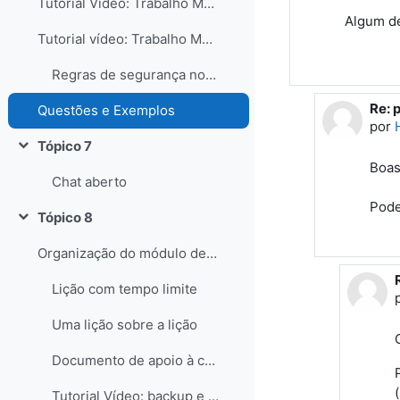
Tutorial Vídeo: Trabalho Moodle - Avaliação
Algum de
Tutorial vídeo: Trabalho Moodle - Integração de animações .swf
Regras de segurança no laboratório
Re: 
Em r
Questões e Exemplos
por
Tópico 7
Contrair
Boas
Chat aberto
Pode
Tópico 8
Contrair
Organização do módulo de aprendizagem
Lição com tempo limite
Uma lição sobre a lição
Documento de apoio à criação de Lições Moodle
(
Tutorial Vídeo: backup e restauro de uma lição