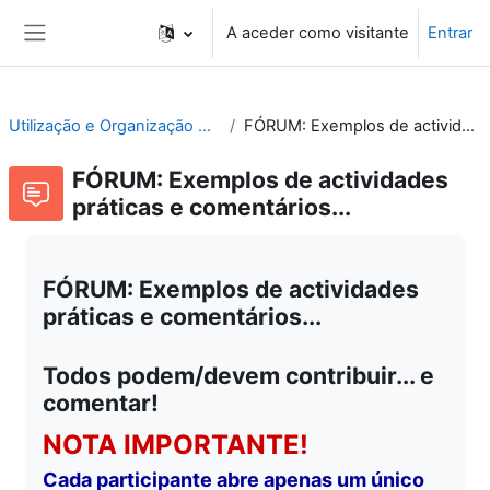
Ir para o conteúdo principal
A aceder como visitante
Entrar
Painel lateral
Utilização e Organização de Laboratórios Escolares
FÓRUM: Exemplos de actividades práticas e comentários...
FÓRUM: Exemplos de actividades
práticas e comentários...
FÓRUM: Exemplos de actividades
práticas e comentários...
Todos podem/devem contribuir... e
comentar!
NOTA IMPORTANTE!
Cada participante abre apenas um único