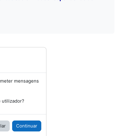
bmeter mensagens
utilizador?
lar
Continuar