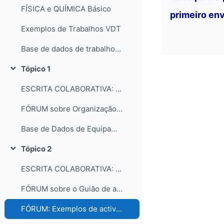
FÍSICA e QUÍMICA Básico
primeiro env
Exemplos de Trabalhos VDT
Base de dados de trabalhos dos participantes do curso
Tópico 1
Contrair
ESCRITA COLABORATIVA: Organização dos laboratórios
FÓRUM sobre Organização e gestão dos laboratórios escolares
Base de Dados de Equipamentos e Consumíveis dos Laboratórios
Tópico 2
Contrair
ESCRITA COLABORATIVA: Guião de Actividade Prática
FÓRUM sobre o Guião de actividades práticas
FÓRUM: Exemplos de actividades práticas e comentários...