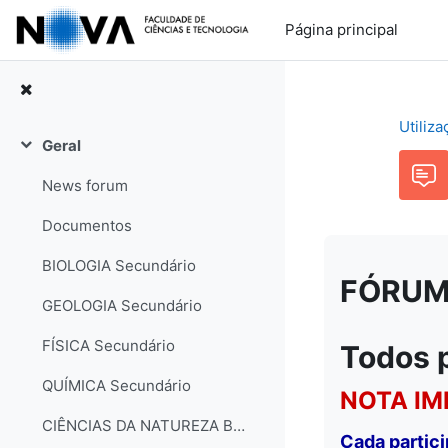
Ir para o conteúdo principal
Página principal
Utiliz
Geral
Contrair
News forum
Documentos
BIOLOGIA Secundário
FÓRUM: 
GEOLOGIA Secundário
FÍSICA Secundário
Todos 
QUÍMICA Secundário
NOTA IM
CIÊNCIAS DA NATUREZA Básico
Cada partic