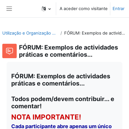
Ir para o conteúdo principal
A aceder como visitante
Entrar
Painel lateral
Utilização e Organização de Laboratórios Escolares
FÓRUM: Exemplos de actividades práticas e comentários...
FÓRUM: Exemplos de actividades
práticas e comentários...
FÓRUM: Exemplos de actividades
práticas e comentários...
Todos podem/devem contribuir... e
comentar!
NOTA IMPORTANTE!
Cada participante abre apenas um único