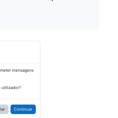
bmeter mensagens
utilizador?
lar
Continuar