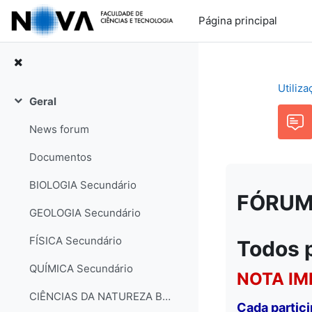
Ir para o conteúdo principal
Página principal
Utiliz
Geral
Contrair
News forum
Documentos
BIOLOGIA Secundário
FÓRUM: 
GEOLOGIA Secundário
FÍSICA Secundário
Todos 
QUÍMICA Secundário
NOTA IM
CIÊNCIAS DA NATUREZA Básico
Cada partic