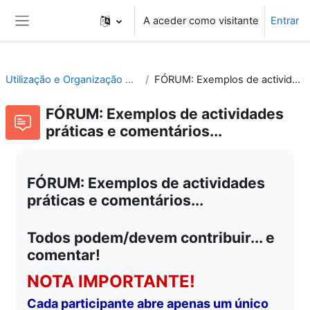
Ir para o conteúdo principal
A aceder como visitante
Entrar
Painel lateral
Utilização e Organização de Laboratórios Escolares
FÓRUM: Exemplos de actividades práticas e comentários...
FÓRUM: Exemplos de actividades
práticas e comentários...
FÓRUM: Exemplos de actividades
práticas e comentários...
Todos podem/devem contribuir... e
comentar!
NOTA IMPORTANTE!
Cada participante abre apenas um único