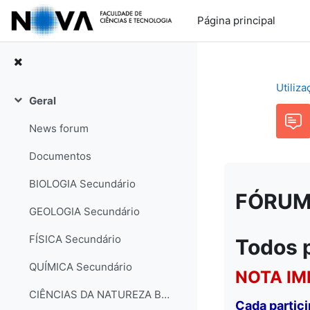
Ir para o conteúdo principal
Página principal
Utiliz
Geral
Contrair
News forum
Documentos
BIOLOGIA Secundário
FÓRUM: 
GEOLOGIA Secundário
FÍSICA Secundário
Todos 
QUÍMICA Secundário
NOTA IM
CIÊNCIAS DA NATUREZA Básico
Cada partic