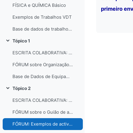
FÍSICA e QUÍMICA Básico
primeiro env
Exemplos de Trabalhos VDT
Base de dados de trabalhos dos participantes do curso
Tópico 1
Contrair
ESCRITA COLABORATIVA: Organização dos laboratórios
FÓRUM sobre Organização e gestão dos laboratórios escolares
Base de Dados de Equipamentos e Consumíveis dos Laboratórios
Tópico 2
Contrair
ESCRITA COLABORATIVA: Guião de Actividade Prática
FÓRUM sobre o Guião de actividades práticas
FÓRUM: Exemplos de actividades práticas e comentários...