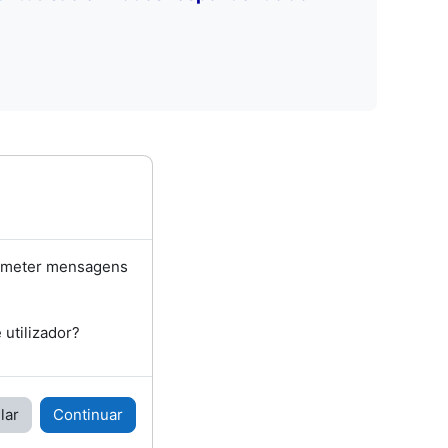
bmeter mensagens
utilizador?
lar
Continuar