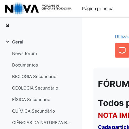
Ir para o conteúdo principal
Página principal
Utiliz
Geral
Contrair
News forum
Documentos
BIOLOGIA Secundário
FÓRUM: 
GEOLOGIA Secundário
FÍSICA Secundário
Todos 
QUÍMICA Secundário
NOTA IM
CIÊNCIAS DA NATUREZA Básico
Cada partic