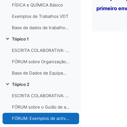
FÍSICA e QUÍMICA Básico
primeiro env
Exemplos de Trabalhos VDT
Base de dados de trabalhos dos participantes do curso
Tópico 1
Contrair
ESCRITA COLABORATIVA: Organização dos laboratórios
FÓRUM sobre Organização e gestão dos laboratórios escolares
Base de Dados de Equipamentos e Consumíveis dos Laboratórios
Tópico 2
Contrair
ESCRITA COLABORATIVA: Guião de Actividade Prática
FÓRUM sobre o Guião de actividades práticas
FÓRUM: Exemplos de actividades práticas e comentários...