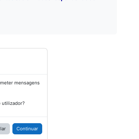
bmeter mensagens
utilizador?
lar
Continuar