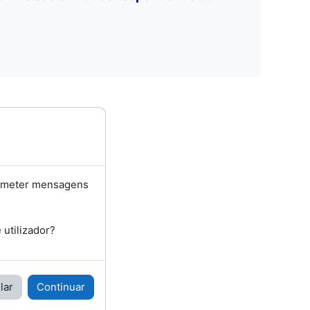
bmeter mensagens
utilizador?
lar
Continuar