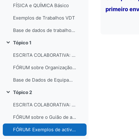
FÍSICA e QUÍMICA Básico
primeiro env
Exemplos de Trabalhos VDT
Base de dados de trabalhos dos participantes do curso
Tópico 1
Contrair
ESCRITA COLABORATIVA: Organização dos laboratórios
FÓRUM sobre Organização e gestão dos laboratórios escolares
Base de Dados de Equipamentos e Consumíveis dos Laboratórios
Tópico 2
Contrair
ESCRITA COLABORATIVA: Guião de Actividade Prática
FÓRUM sobre o Guião de actividades práticas
FÓRUM: Exemplos de actividades práticas e comentários...