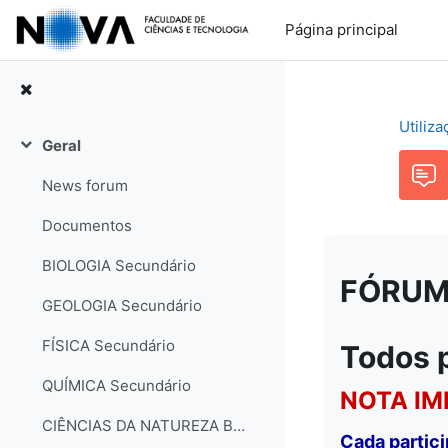
Ir para o conteúdo principal
Página principal
Utiliz
Geral
Contrair
News forum
Documentos
BIOLOGIA Secundário
FÓRUM: 
GEOLOGIA Secundário
FÍSICA Secundário
Todos 
QUÍMICA Secundário
NOTA IM
CIÊNCIAS DA NATUREZA Básico
Cada partic