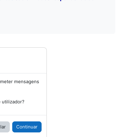
bmeter mensagens
utilizador?
lar
Continuar