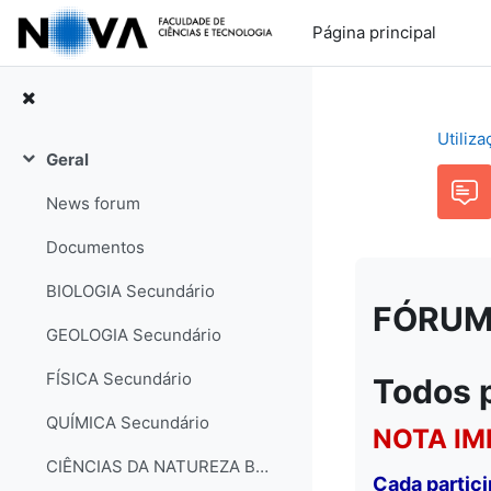
Ir para o conteúdo principal
Página principal
Utiliz
Geral
Contrair
News forum
Documentos
BIOLOGIA Secundário
FÓRUM: 
GEOLOGIA Secundário
FÍSICA Secundário
Todos 
QUÍMICA Secundário
NOTA IM
CIÊNCIAS DA NATUREZA Básico
Cada partic