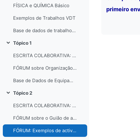
FÍSICA e QUÍMICA Básico
primeiro env
Exemplos de Trabalhos VDT
Base de dados de trabalhos dos participantes do curso
Tópico 1
Contrair
ESCRITA COLABORATIVA: Organização dos laboratórios
FÓRUM sobre Organização e gestão dos laboratórios escolares
Base de Dados de Equipamentos e Consumíveis dos Laboratórios
Tópico 2
Contrair
ESCRITA COLABORATIVA: Guião de Actividade Prática
FÓRUM sobre o Guião de actividades práticas
FÓRUM: Exemplos de actividades práticas e comentários...