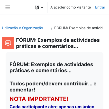
Ir para o conteúdo principal
A aceder como visitante
Entrar
Painel lateral
Utilização e Organização de Laboratórios Escolares
FÓRUM: Exemplos de actividades práticas e comentários...
FÓRUM: Exemplos de actividades
práticas e comentários...
FÓRUM: Exemplos de actividades
práticas e comentários...
Todos podem/devem contribuir... e
comentar!
NOTA IMPORTANTE!
Cada participante abre apenas um único