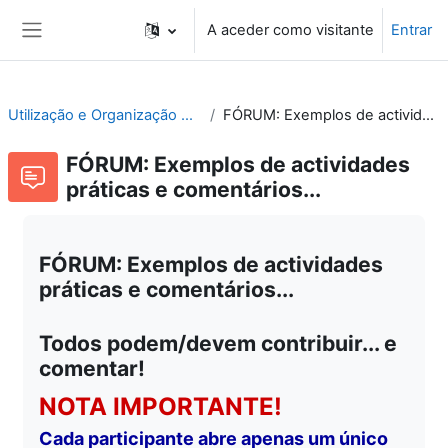
Ir para o conteúdo principal
A aceder como visitante
Entrar
Painel lateral
Utilização e Organização de Laboratórios Escolares
FÓRUM: Exemplos de actividades práticas e comentários...
FÓRUM: Exemplos de actividades
práticas e comentários...
FÓRUM: Exemplos de actividades
práticas e comentários...
Todos podem/devem contribuir... e
comentar!
NOTA IMPORTANTE!
Cada participante abre apenas um único