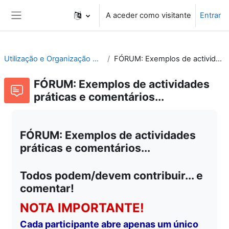
Ir para o conteúdo principal
A aceder como visitante
Entrar
Painel lateral
Utilização e Organização de Laboratórios Escolares
FÓRUM: Exemplos de actividades práticas e comentários...
FÓRUM: Exemplos de actividades
práticas e comentários...
FÓRUM: Exemplos de actividades
práticas e comentários...
Todos podem/devem contribuir... e
comentar!
NOTA IMPORTANTE!
Cada participante abre apenas um único