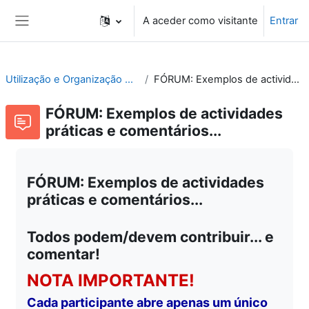
Ir para o conteúdo principal
A aceder como visitante
Entrar
Painel lateral
Utilização e Organização de Laboratórios Escolares
FÓRUM: Exemplos de actividades práticas e comentários...
FÓRUM: Exemplos de actividades
práticas e comentários...
FÓRUM: Exemplos de actividades
práticas e comentários...
Todos podem/devem contribuir... e
comentar!
NOTA IMPORTANTE!
Cada participante abre apenas um único