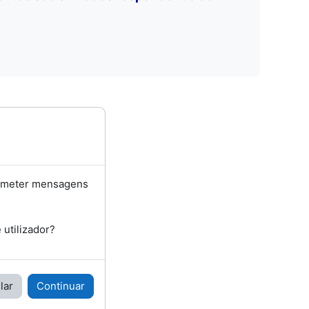
bmeter mensagens
utilizador?
lar
Continuar