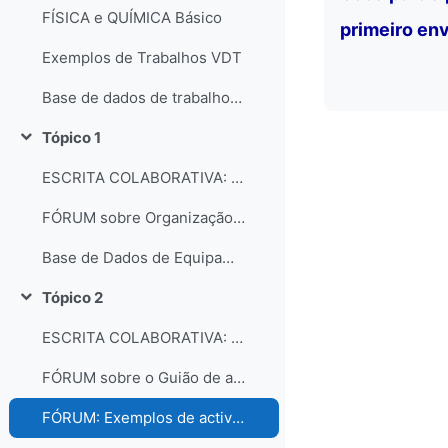
FÍSICA e QUÍMICA Básico
primeiro env
Exemplos de Trabalhos VDT
Base de dados de trabalhos dos participantes do curso
Tópico 1
Contrair
ESCRITA COLABORATIVA: Organização dos laboratórios
FÓRUM sobre Organização e gestão dos laboratórios escolares
Base de Dados de Equipamentos e Consumíveis dos Laboratórios
Tópico 2
Contrair
ESCRITA COLABORATIVA: Guião de Actividade Prática
FÓRUM sobre o Guião de actividades práticas
FÓRUM: Exemplos de actividades práticas e comentários...