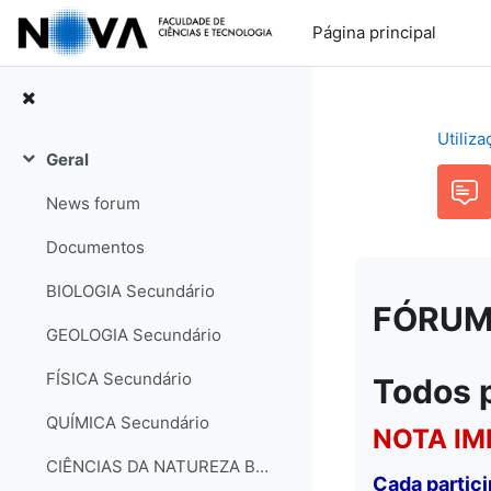
Ir para o conteúdo principal
Página principal
Utiliz
Geral
Contrair
News forum
Documentos
BIOLOGIA Secundário
FÓRUM: 
GEOLOGIA Secundário
FÍSICA Secundário
Todos 
QUÍMICA Secundário
NOTA IM
CIÊNCIAS DA NATUREZA Básico
Cada partic