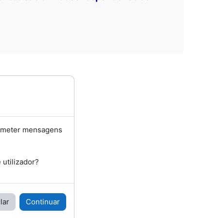
bmeter mensagens
utilizador?
lar
Continuar