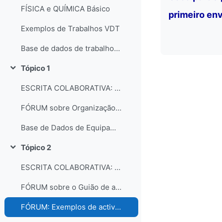
FÍSICA e QUÍMICA Básico
primeiro env
Exemplos de Trabalhos VDT
Base de dados de trabalhos dos participantes do curso
Tópico 1
Contrair
ESCRITA COLABORATIVA: Organização dos laboratórios
FÓRUM sobre Organização e gestão dos laboratórios escolares
Base de Dados de Equipamentos e Consumíveis dos Laboratórios
Tópico 2
Contrair
ESCRITA COLABORATIVA: Guião de Actividade Prática
FÓRUM sobre o Guião de actividades práticas
FÓRUM: Exemplos de actividades práticas e comentários...