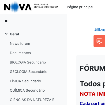
Ir para o conteúdo principal
Página principal
Utiliz
Geral
Contrair
News forum
Documentos
BIOLOGIA Secundário
FÓRUM: 
GEOLOGIA Secundário
FÍSICA Secundário
Todos 
QUÍMICA Secundário
NOTA IM
CIÊNCIAS DA NATUREZA Básico
Cada partic