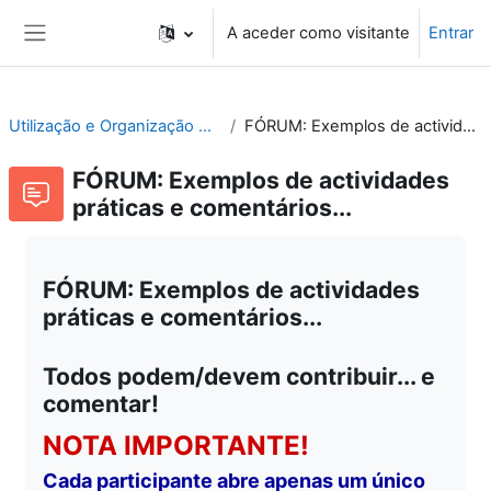
Ir para o conteúdo principal
A aceder como visitante
Entrar
Painel lateral
Utilização e Organização de Laboratórios Escolares
FÓRUM: Exemplos de actividades práticas e comentários...
FÓRUM: Exemplos de actividades
práticas e comentários...
FÓRUM: Exemplos de actividades
práticas e comentários...
Todos podem/devem contribuir... e
comentar!
NOTA IMPORTANTE!
Cada participante abre apenas um único