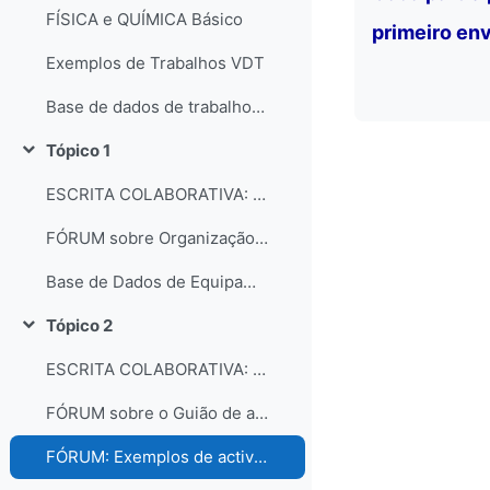
FÍSICA e QUÍMICA Básico
primeiro env
Exemplos de Trabalhos VDT
Base de dados de trabalhos dos participantes do curso
Tópico 1
Contrair
ESCRITA COLABORATIVA: Organização dos laboratórios
FÓRUM sobre Organização e gestão dos laboratórios escolares
Base de Dados de Equipamentos e Consumíveis dos Laboratórios
Tópico 2
Contrair
ESCRITA COLABORATIVA: Guião de Actividade Prática
FÓRUM sobre o Guião de actividades práticas
FÓRUM: Exemplos de actividades práticas e comentários...