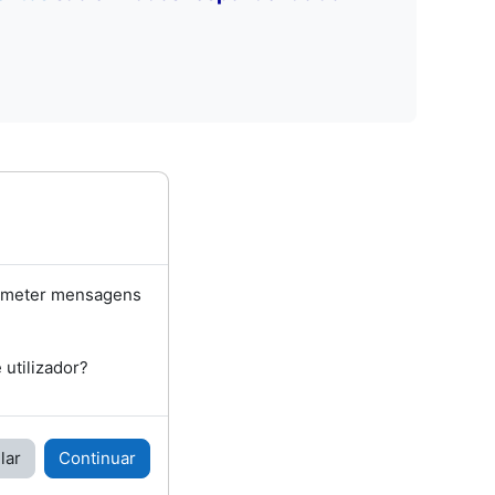
bmeter mensagens
utilizador?
lar
Continuar