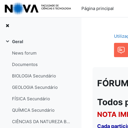
Ir para o conteúdo principal
Página principal
Utiliz
Geral
Contrair
News forum
Documentos
BIOLOGIA Secundário
FÓRUM: 
GEOLOGIA Secundário
FÍSICA Secundário
Todos 
QUÍMICA Secundário
NOTA IM
CIÊNCIAS DA NATUREZA Básico
Cada partic