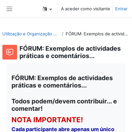
Ir para o conteúdo principal
A aceder como visitante
Entrar
Painel lateral
Utilização e Organização de Laboratórios Escolares
FÓRUM: Exemplos de actividades práticas e comentários...
FÓRUM: Exemplos de actividades
práticas e comentários...
FÓRUM: Exemplos de actividades
práticas e comentários...
Todos podem/devem contribuir... e
comentar!
NOTA IMPORTANTE!
Cada participante abre apenas um único