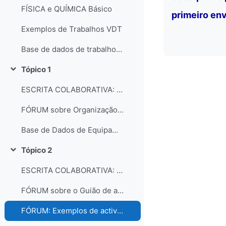
FÍSICA e QUÍMICA Básico
primeiro env
Exemplos de Trabalhos VDT
Base de dados de trabalhos dos participantes do curso
Tópico 1
Contrair
ESCRITA COLABORATIVA: Organização dos laboratórios
FÓRUM sobre Organização e gestão dos laboratórios escolares
Base de Dados de Equipamentos e Consumíveis dos Laboratórios
Tópico 2
Contrair
ESCRITA COLABORATIVA: Guião de Actividade Prática
FÓRUM sobre o Guião de actividades práticas
FÓRUM: Exemplos de actividades práticas e comentários...