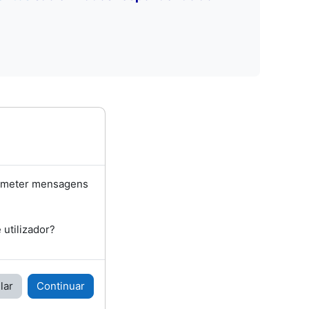
bmeter mensagens
utilizador?
lar
Continuar