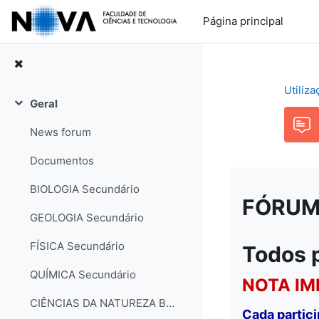
Ir para o conteúdo principal
Página principal
Utiliz
Geral
Contrair
News forum
Documentos
BIOLOGIA Secundário
FÓRUM: 
GEOLOGIA Secundário
FÍSICA Secundário
Todos 
QUÍMICA Secundário
NOTA IM
CIÊNCIAS DA NATUREZA Básico
Cada partic