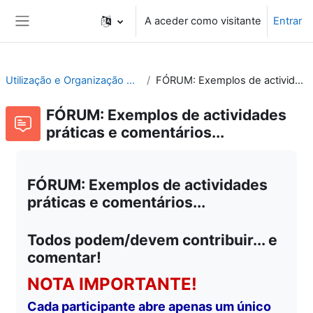
Ir para o conteúdo principal
A aceder como visitante
Entrar
Painel lateral
Utilização e Organização de Laboratórios Escolares
FÓRUM: Exemplos de actividades práticas e comentários...
FÓRUM: Exemplos de actividades
práticas e comentários...
FÓRUM: Exemplos de actividades
práticas e comentários...
Todos podem/devem contribuir... e
comentar!
NOTA IMPORTANTE!
Cada participante abre apenas um único