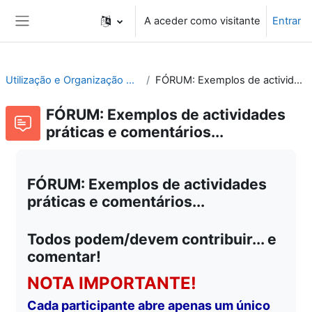
Ir para o conteúdo principal
A aceder como visitante
Entrar
Painel lateral
Utilização e Organização de Laboratórios Escolares
FÓRUM: Exemplos de actividades práticas e comentários...
FÓRUM: Exemplos de actividades
práticas e comentários...
FÓRUM: Exemplos de actividades
práticas e comentários...
Todos podem/devem contribuir... e
comentar!
NOTA IMPORTANTE!
Cada participante abre apenas um único