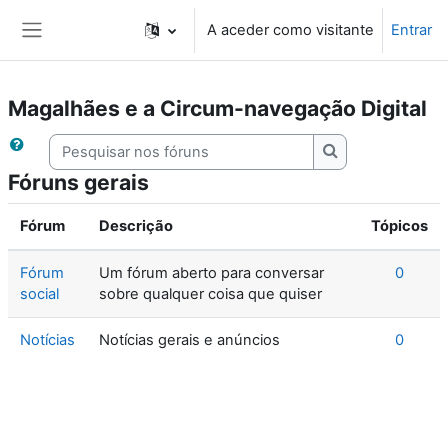
Ir para o conteúdo principal
A aceder como visitante
Entrar
Painel lateral
Magalhães e a Circum-navegação Digital
Pesquisar nos fóruns
Pesquisar nos fó
Fóruns gerais
Fórum
Descrição
Tópicos
Fórum
Um fórum aberto para conversar
0
social
sobre qualquer coisa que quiser
Notícias
Notícias gerais e anúncios
0