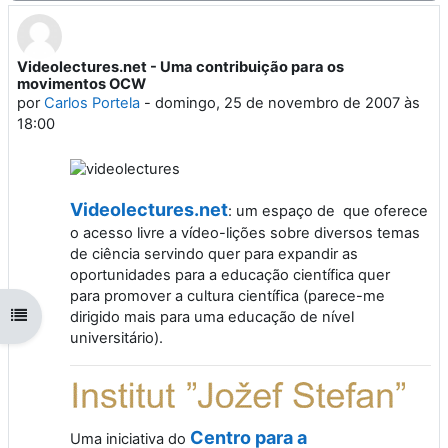
Videolectures.net - Uma contribuição para os
Número de respostas: 0
movimentos OCW
por
Carlos Portela
-
domingo, 25 de novembro de 2007 às
18:00
Videolectures.net
: um espaço de que oferece
o acesso livre a vídeo-lições sobre diversos temas
de ciência servindo quer para expandir as
oportunidades para a educação científica quer
para promover a cultura científica (parece-me
Abrir índice da disciplina
dirigido mais para uma educação de nível
universitário).
Centro para a
Uma iniciativa do