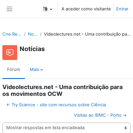
Ir para o conteúdo principal
A aceder como visitante
Entrar
Painel lateral
Cne Recursos
Notícias
Videolectures.net - Uma contribuição para os movimentos OCW
Notícias
Fórum
Mais
Videolectures.net - Uma contribuição para
os movimentos OCW
← Try Science - site com recursos sobre Ciência
Visitas ao IBMC - Porto →
Modo de visualização