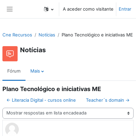
Ir para o conteúdo principal
A aceder como visitante
Entrar
Painel lateral
Cne Recursos
Notícias
Plano Tecnológico e iniciativas ME
Notícias
Fórum
Mais
Plano Tecnológico e iniciativas ME
← Literacia Digital - cursos online
Teacher´s domain →
Modo de visualização