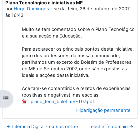
Plano Tecnológico e iniciativas ME
Número de respostas: 0
por
Hugo Domingos
-
sexta-feira, 26 de outubro de 2007
às 16:43
Muito se tem comentado sobre o Plano Tecnológico
e a sua acção na Educação.
Para esclarecer os principais pontos desta iniciativa,
junto dos professores da nossa comunidade,
partilhamos um excerto do Boletim de Professores
do ME de Setembro 2007, onde são expostas as
ideais e acções desta iniciativa.
Aceitam-se comentários e relatos de experiências
(positivas e negativas), nas escolas.
Abrir índice da disciplina
plano_tecn_boletimSET07.pdf
Hiperligação permanente
← Literacia Digital - cursos online
Teacher´s domain →