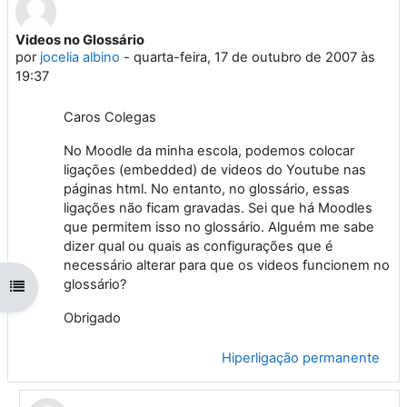
Videos no Glossário
Número de respostas: 2
por
jocelia albino
-
quarta-feira, 17 de outubro de 2007 às
19:37
Caros Colegas
No Moodle da minha escola, podemos colocar
ligações (embedded) de videos do Youtube nas
páginas html. No entanto, no glossário, essas
ligações não ficam gravadas. Sei que há Moodles
que permitem isso no glossário. Alguém me sabe
dizer qual ou quais as configurações que é
necessário alterar para que os videos funcionem no
glossário?
Abrir índice da disciplina
Obrigado
Hiperligação permanente