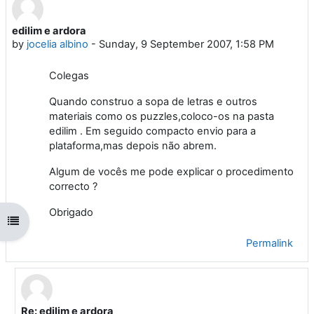
edilim e ardora
Number of replies: 2
by
jocelia albino
-
Sunday, 9 September 2007, 1:58 PM
Colegas
Quando construo a sopa de letras e outros
materiais como os puzzles,coloco-os na pasta
edilim . Em seguido compacto envio para a
plataforma,mas depois não abrem.
Algum de vocês me pode explicar o procedimento
correcto ?
Obrigado
Open course index
Permalink
Re: edilim e ardora
In reply to jocelia albino