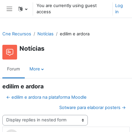
Skip to main content
You are currently using guest
Log
access
in
Side panel
Cne Recursos
Notícias
edilim e ardora
Notícias
Forum
More
edilim e ardora
← edilim e ardora na plataforma Moodle
Sotware para elaborar posters →
Display mode